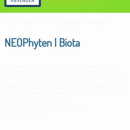
ABSENDEN
NEUE WECHSELAUSSTELLUNG AB 26. MAI 2024
NEOPhyten | Biota
Globalisierung, Mobilität und der Wunsch des Menschen, das Ferne in
das Nahe zu holen hat die Ökologie nachhaltig verändert. Mehr sicher in
stadtnahen Zonen, jedoch auch auf dem Land.
Wir möchten aufzeigen, was Neobiota sind, woher sie kommen, was die
Schweiz macht und welches spezfisch Neophyten sind, die bekämpft und
auch ersetzt werden müssen und sollen.
Ein kleiner Teil widmet sich dann auch Neozoen.
Wir freuen uns auf Euch.