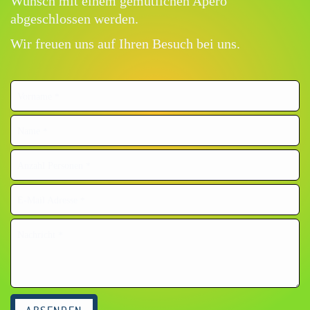
Wunsch mit einem gemütlichen Apéro
abgeschlossen werden.
Wir freuen uns auf Ihren Besuch bei uns.
Vorname
*
Name
*
Anzahl Personen
*
E-Mail Adresse
*
Nachricht
*